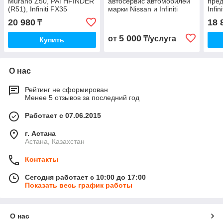
Murano Z50, PATHFINDER
автосервис автомобилей
пред
(R51), Infiniti FX35
марки Nissan и Infiniti
Infini
20 980
18 
₸
5 000
от
₸/услуга
Купить
О нас
Рейтинг не сформирован
Менее 5 отзывов за последний год
Работает с 07.06.2015
г. Астана
Астана, Казахстан
Контакты
Сегодня работает с 10:00 до 17:00
Показать весь график работы
О нас