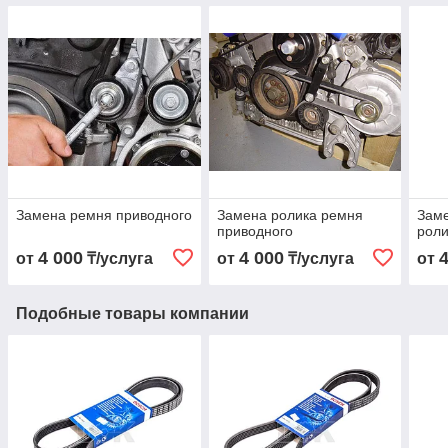
Замена ремня приводного
Замена ролика ремня
Зам
приводного
роли
4 000
4 000
от
₸/услуга
от
₸/услуга
от
Подобные товары компании