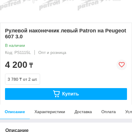
Рулевой наконечник левый Patron на Peugeot
607 3.0
В наличии
Код: PS1115L
Опт и розница
4 200
₸
3 780 ₸
от 2 шт.
Купить
Описание
Характеристики
Доставка
Оплата
Усл
Описание