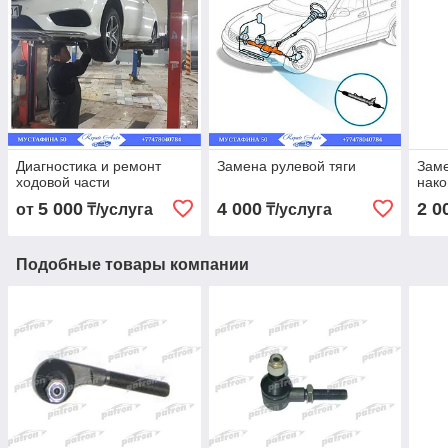
Диагностика и ремонт
Замена рулевой тяги
Заме
ходовой части
нако
5 000
4 000
2 0
от
₸/услуга
₸/услуга
Подобные товары компании