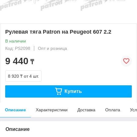
Рулевая тяга Patron на Peugeot 607 2.2
В наличии
Код: PS2098
Опт и розница
9 440
₸
8 920 ₸
от 4 шт.
Купить
Описание
Характеристики
Доставка
Оплата
Усл
Описание