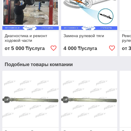
Диагностика и ремонт
Замена рулевой тяги
Ремо
ходовой части
руле
5 000
4 000
от
₸/услуга
₸/услуга
от
Подобные товары компании