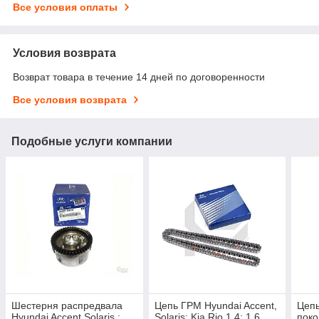
Все условия оплаты
Условия возврата
Возврат товара в течение 14 дней по договоренности
Все условия возврата
Подобные услуги компании
Шестерня распредвала
Цепь ГРМ Hyundai Accent,
Цепь
Hyundai Accent,Solaris ;
Solaris; Kia Rio 1.4; 1.6
поко