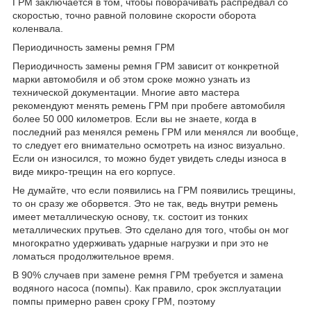
ГРМ заключается в том, чтобы поворачивать распредвал со
скоростью, точно равной половине скорости оборота
коленвала.
Периодичность замены ремня ГРМ
Периодичность замены ремня ГРМ зависит от конкретной
марки автомобиля и об этом сроке можно узнать из
технической документации. Многие авто мастера
рекомендуют менять ремень ГРМ при пробеге автомобиля
более 50 000 километров. Если вы не знаете, когда в
последний раз менялся ремень ГРМ или менялся ли вообще,
то следует его внимательно осмотреть на износ визуально.
Если он износился, то можно будет увидеть следы износа в
виде микро-трещин на его корпусе.
Не думайте, что если появились на ГРМ появились трещины,
то он сразу же оборвется. Это не так, ведь внутри ремень
имеет металлическую основу, т.к. состоит из тонких
металлических прутьев. Это сделано для того, чтобы он мог
многократно удерживать ударные нагрузки и при это не
ломаться продолжительное время.
В 90% случаев при замене ремня ГРМ требуется и замена
водяного насоса (помпы). Как правило, срок эксплуатации
помпы примерно равен сроку ГРМ, поэтому