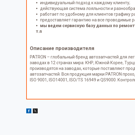
индивидуальный подход к каждому клиенту;
действующая система лояльности и разнообра
работает по удобному для клиентов графику ра
предоставляет гарантию на все проводимые р
мы ведем сервисную базу данных по ремонту
т.п
Описание производителя
PATRON – глобальный бренд автозапчастей для лег
заводах в 12 странах мира: КНР, Южной Корее, Турц
производятся на заводах, которые поставляют про
автозапчастей. Вся продукция марки PATRON прохо
ISO 9001, ISO14001, ISO/TS 16949 и QS9000. Контр