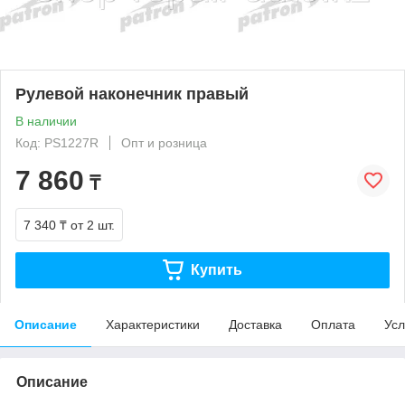
Рулевой наконечник правый
В наличии
Код: PS1227R
Опт и розница
7 860
₸
7 340 ₸
от 2 шт.
Купить
Описание
Характеристики
Доставка
Оплата
Усл
Описание