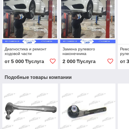
Диагностика и ремонт
Замена рулевого
Ремо
ходовой части
наконечника
руле
5 000
2 000
от
₸/услуга
₸/услуга
от
Подобные товары компании