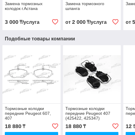
Замена тормозных
Замена тормозного
Заме
колодок г.Астана
шланга
3 000
2 000
₸/услуга
от
₸/услуга
от
Подобные товары компании
Тормозные колодки
Тормозные колодки
Торм
передние Peugeot 607,
передние Peugeot 407
пере
407
(425422, 425347)
18 880
18 880
12 
₸
₸