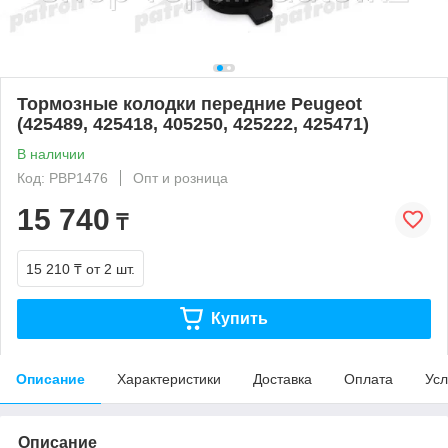
Тормозные колодки передние Peugeot
(425489, 425418, 405250, 425222, 425471)
В наличии
Код: PBP1476
Опт и розница
15 740
₸
15 210 ₸
от 2 шт.
Купить
Описание
Характеристики
Доставка
Оплата
Усл
Описание