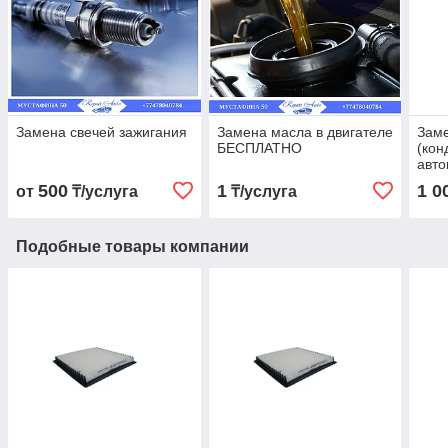
Замена свечей зажигания
Замена масла в двигателе
Заме
БЕСПЛАТНО
(кон
авт
500
1
1 0
от
₸/услуга
₸/услуга
Подобные товары компании