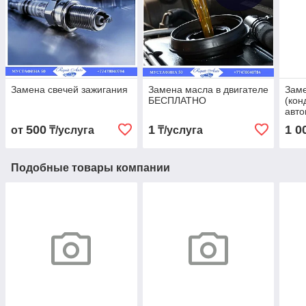
Замена свечей зажигания
Замена масла в двигателе
Заме
БЕСПЛАТНО
(кон
авт
500
1
1 0
от
₸/услуга
₸/услуга
Подобные товары компании