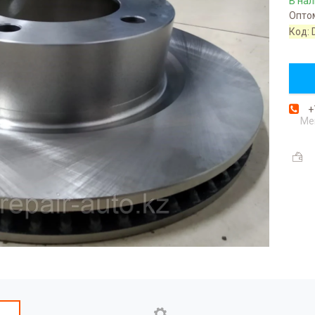
В на
Оптом
Код:
+
Ме