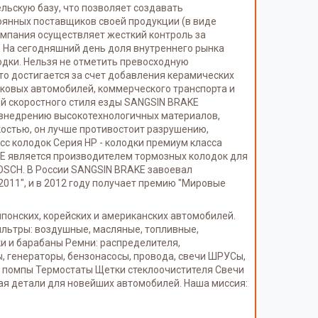
льскую базу, что позволяет создавать
оянных поставщиков своей продукции (в виде
компания осуществляет жесткий контроль за
. На сегодняшний день доля внутреннего рынка
одки. Нельзя не отметить превосходную
то достигается за счет добавления керамических
гковых автомобилей, коммерческого транспорта и
ей скоростного стиля езды SANGSIN BRAKE
 внедрению высокотехнологичных материалов,
костью, он лучше противостоит разрушению,
сс колодок Серия HP - колодки премиум класса
E является производителем тормозных колодок для
OSCH. В России SANGSIN BRAKE завоевал
2011", и в 2012 году получает премию "Мировые
понских, корейских и американских автомобилей.
Фильтры: воздушные, масляные, топливные,
ки и барабаны Ремни: распределителя,
 генераторы, бензонасосы, провода, свечи ШРУСы,
е помпы Термостаты Щетки стеклоочистителя Свечи
ая детали для новейших автомобилей. Наша миссия: