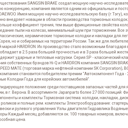
о существования SANGSIN BRAKE создал мощную научно-исследовате
ю конкуренцию, компания является одним из официальных и пост
 DAEWOO. Имея мощную научно-исследовательскую базу (г.Тэгу), 
нно внедряет новации в области производства тормозных колодок
 больше коэффициент трения, тем выше фрикционные свойства кол
едание пыли на колесах, минимальный шум при торможении. Все э
классические, керамические тормозные колодки и накладки для ле
Корея, но и собираемых на территории России. Так же для любител
вой маркой HАRDRON. Их производство стало возможным благодаря
обладает в 2.5 раза большей прочностью и в 3 раза большей жест
ержит ударные и тепловые нагрузки. Серия SP - классический кла
ичия собственных брэндов Hi-Q и HARDRON компания SANGSIN BRAK
ED MATE (торговая марка нефтяной компании SK Corporation), B
 компания становится победителем премии "Автокомпонент Года - 
ые Колодки Года для корейских автомобилей".
 лидирующее положение среди поставщиков запасных частей для я
, в г. Верона. В ассортименте Japanparts более 27 000 позиций: 
поненты и комплекты Тормозная система: колодки, накладки, дис
оликов и полные рем. комплекты Электрооборудование: стартеры,
вески и рулевого управления Узлы двигателя Гидравлика Водяны
оры Каждый месяц добавляются ок. 100 товарных номеров, включ
особная цена.