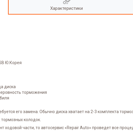
Характеристики
HSB Ю.Корея
ца диска
 неровность торможения
биля
ебуется его замена. Обычно диска хватает на 2-3 комплекта тормо
 тормозных колодок.
т ходовой части, то автосервис «Repair Auto» проведет все проц