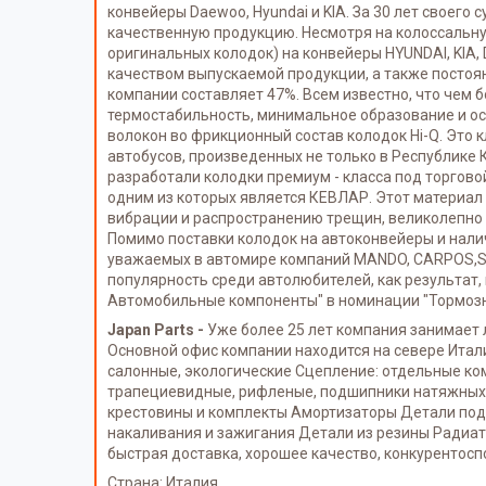
конвейеры Daewoo, Hyundai и KIA. За 30 лет своег
качественную продукцию. Несмотря на колоссальну
оригинальных колодок) на конвейеры HYUNDAI, KIA,
качеством выпускаемой продукции, а также постоя
компании составляет 47%. Всем известно, что чем
термостабильность, минимальное образование и ос
волокон во фрикционный состав колодок Hi-Q. Это 
автобусов, произведенных не только в Республике 
разработали колодки премиум - класса под торго
одним из которых является КЕВЛАР. Этот материал 
вибрации и распространению трещин, великолепно д
Помимо поставки колодок на автоконвейеры и нал
уважаемых в автомире компаний MANDO, CARPOS,SPE
популярность среди автолюбителей, как результат,
Автомобильные компоненты" в номинации "Тормозн
Japan Parts -
Уже более 25 лет компания занимает
Основной офис компании находится на севере Италии
салонные, экологические Сцепление: отдельные ком
трапециевидные, рифленые, подшипники натяжных р
крестовины и комплекты Амортизаторы Детали под
накаливания и зажигания Детали из резины Радиат
быстрая доставка, хорошее качество, конкурентосп
Страна: Италия