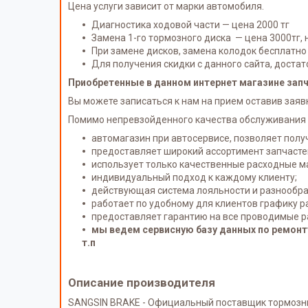
Цена услуги зависит от марки автомобиля.
Диагностика ходовой части — цена 2000 тг
Замена 1-го тормозного диска — цена 3000тг, 
При замене дисков, замена колодок бесплатно
Для получения скидки с данного сайта, дост
Приобретенные в данном интернет магазине запча
Вы можете записаться к нам на прием оставив заявк
Помимо непревзойденного качества обслуживания 
автомагазин при автосервисе, позволяет полу
предоставляет широкий ассортимент запчастей
использует только качественные расходные м
индивидуальный подход к каждому клиенту;
действующая система лояльности и разнообра
работает по удобному для клиентов графику ра
предоставляет гарантию на все проводимые р
мы ведем сервисную базу данных по ремонту
т.п
Описание производителя
SANGSIN BRAKE - Официальный поставщик тормозных