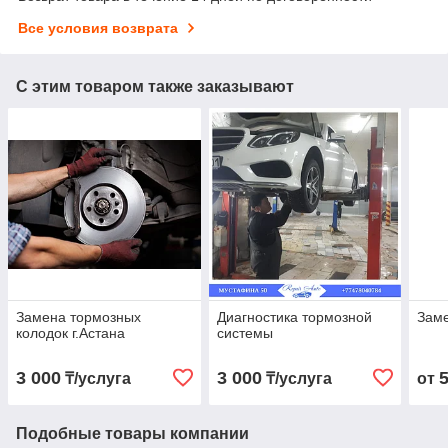
Все условия возврата
С этим товаром также заказывают
Замена тормозных
Диагностика тормозной
Заме
колодок г.Астана
системы
3 000
3 000
₸/услуга
₸/услуга
от
Подобные товары компании