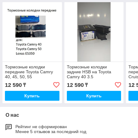
Тормозные колодки
Тормозные колодки
Торм
передние Toyota Camry
задние HSB на Toyota
пере
40, 45, 50, 55
Camry 40 3.5
Crui
12 590
12 590
12 
₸
₸
Купить
Купить
О нас
Рейтинг не сформирован
Менее 5 отзывов за последний год