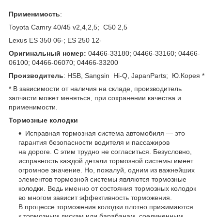
Применимость
:
Toyota Camry 40/45 v2,4,2,5; C50 2,5
Lexus ES 350 06-; ES 250 12-
Оригинальный номер:
04466-33180; 04466-33160; 04466-
06100; 04466-06070; 04466-33200
Производитель
: HSB, Sangsin Hi-Q, JapanParts; Ю.Корея *
* В зависимости от наличия на складе, производитель
запчасти может меняться, при сохранении качества и
применимости.
Тормозные колодки
Исправная тормозная система автомобиля — это
гарантия безопасности водителя и пассажиров
на дороге. С этим трудно не согласиться. Безусловно,
исправность каждой детали тормозной системы имеет
огромное значение. Но, пожалуй, одним из важнейших
элементов тормозной системы являются тормозные
колодки. Ведь именно от состояния тормозных колодок
во многом зависит эффективность торможения.
В процессе торможения колодки плотно прижимаются
к тормозным дискам или барабанам, соединенным