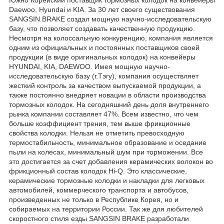
Южно Корейский поставщик тормозных колодок на конвейеры
Daewoo, Hyundai и KIA. За 30 лет своего существования
SANGSIN BRAKE создал мощную научно-исследовательскую
базу, что позволяет создавать качественную продукцию.
Несмотря на колоссальную конкуренцию, компания является
одним из официальных и постоянных поставщиков своей
продукции (в виде оригинальных колодок) на конвейеры
HYUNDAI, KIA, DAEWOO. Имея мощную научно-
исследовательскую базу (г.Тэгу), компания осуществляет
жесткий контроль за качеством выпускаемой продукции, а
также постоянно внедряет новации в области производства
тормозных колодок. На сегодняшний день доля внутреннего
рынка компании составляет 47%. Всем известно, что чем
больше коэффициент трения, тем выше фрикционные
свойства колодки. Нельзя не отметить превосходную
термостабильность, минимальное образование и оседание
пыли на колесах, минимальный шум при торможении. Все
это достигается за счет добавления керамических волокон во
фрикционный состав колодок Hi-Q. Это классические,
керамические тормозные колодки и накладки для легковых
автомобилей, коммерческого транспорта и автобусов,
произведенных не только в Республике Корея, но и
собираемых на территории России. Так же для любителей
скоростного стиля езды SANGSIN BRAKE разработали