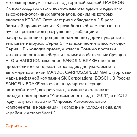
колодки премиум - класса под торговой маркой HАRDRON.
Их производство стало возможным благодаря внедрению
высокотехнологичных материалов, одним из которых
является КЕВЛАР. Этот материал обладает в 2.5 раза
большей прочностью и в 3 раза большей жесткостью, он
лучше противостоит разрушению, вибрации и
распространению трещин, великолепно держит ударные и
тепловые нагрузки. Серия SP - классический класс колодок
Серия HP - колодки премиум класса Помимо поставки
колодок на автоконвейеры и наличия собственных брэндов
Hi-Q и HARDRON компания SANGSIN BRAKE является
производителем тормозных колодок для уважаемых в
автомире компаний MANDO, CARPOS,SPEED MATE (торговая
марка нефтяной компании SK Corporation), BOSCH. В России
SANGSIN BRAKE завоевал популярность среди
автолюбителей, как результат, компания становится
победителем премии "Автокомпонент Года - 2011", и в 2012
году получает премию "Мировые Автомобильные
компоненты" в номинации "Тормозные Колодки Года для
корейских автомобилей".
Скрыть