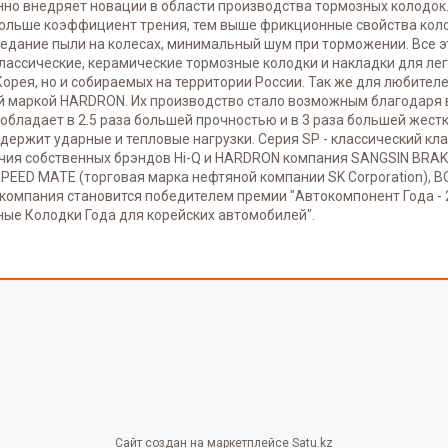
нно внедряет новации в области производства тормозных колодок
 больше коэффициент трения, тем выше фрикционные свойства кол
едание пыли на колесах, минимальный шум при торможении. Все э
классические, керамические тормозные колодки и накладки для ле
Корея, но и собираемых на территории России. Так же для любител
вой маркой HАRDRON. Их производство стало возможным благодаря
обладает в 2.5 раза большей прочностью и в 3 раза большей жест
ержит ударные и тепловые нагрузки. Серия SP - классический кла
ичия собственных брэндов Hi-Q и HARDRON компания SANGSIN BRAK
ED MATE (торговая марка нефтяной компании SK Corporation), B
 компания становится победителем премии "Автокомпонент Года - 
ые Колодки Года для корейских автомобилей".
Сайт создан на маркетплейсе
Satu.kz