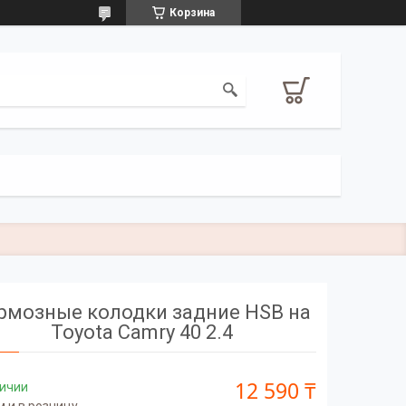
Корзина
рмозные колодки задние HSB на
Toyota Camry 40 2.4
12 590 ₸
личии
 и в розницу