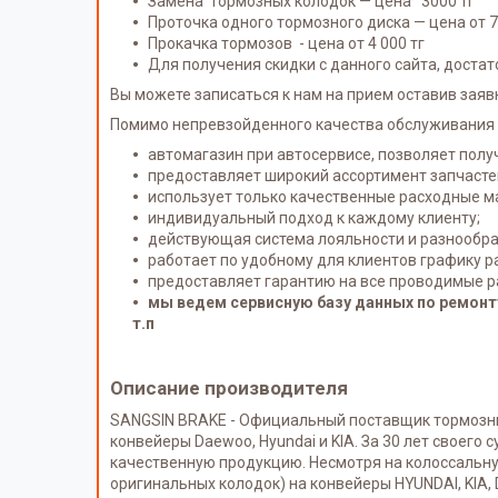
Замена тормозных колодок — цена 3000 тг
Проточка одного тормозного диска — цена от 7 
Прокачка тормозов - цена от 4 000 тг
Для получения скидки с данного сайта, дост
Вы можете записаться к нам на прием оставив заявк
Помимо непревзойденного качества обслуживания 
автомагазин при автосервисе, позволяет полу
предоставляет широкий ассортимент запчастей
использует только качественные расходные м
индивидуальный подход к каждому клиенту;
действующая система лояльности и разнообра
работает по удобному для клиентов графику ра
предоставляет гарантию на все проводимые р
мы ведем сервисную базу данных по ремонту
т.п
Описание производителя
SANGSIN BRAKE - Официальный поставщик тормозных
конвейеры Daewoo, Hyundai и KIA. За 30 лет своег
качественную продукцию. Несмотря на колоссальну
оригинальных колодок) на конвейеры HYUNDAI, KIA,