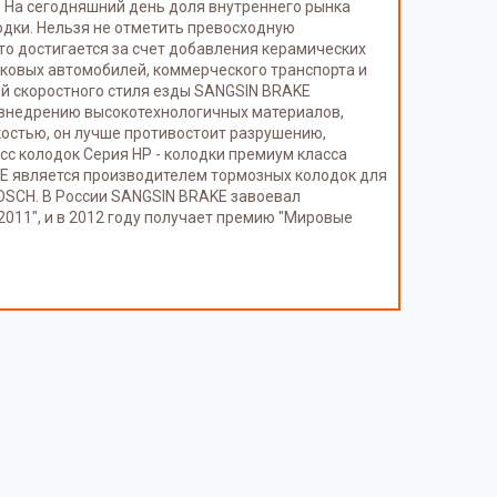
. На сегодняшний день доля внутреннего рынка
одки. Нельзя не отметить превосходную
то достигается за счет добавления керамических
гковых автомобилей, коммерческого транспорта и
ей скоростного стиля езды SANGSIN BRAKE
 внедрению высокотехнологичных материалов,
костью, он лучше противостоит разрушению,
сс колодок Серия HP - колодки премиум класса
E является производителем тормозных колодок для
OSCH. В России SANGSIN BRAKE завоевал
2011", и в 2012 году получает премию "Мировые