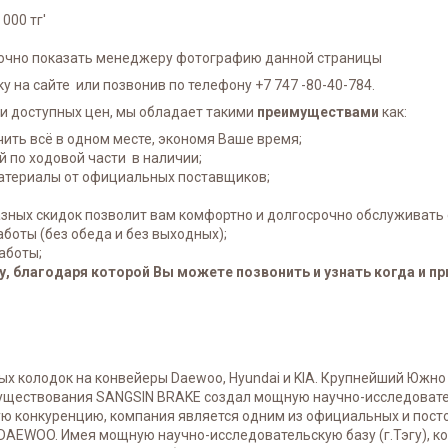
000 тг'
аточно показать менеджеру фотографию данной страницы
у на сайте или позвонив по телефону +7 747 -80-40-784.
и доступных цен, мы обладает такими
преимуществами
как:
чить всё в одном месте, экономя Ваше время;
 по ходовой части в наличии;
атериалы от официальных поставщиков;
зных скидок позволит вам комфортно и долгосрочно обслуживать 
боты (без обеда и без выходных);
аботы;
, благодаря которой Вы можете позвонить и узнать когда и пр
 колодок на конвейеры Daewoo, Hyundai и KIA. Крупнейший Южно
о существования SANGSIN BRAKE создал мощную научно-исследовате
ю конкуренцию, компания является одним из официальных и пост
 DAEWOO. Имея мощную научно-исследовательскую базу (г.Тэгу), 