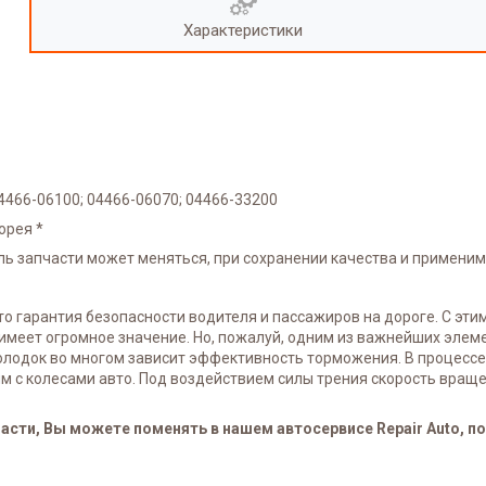
Характеристики
4466-06100; 04466-06070; 04466-33200
Корея *
ель запчасти может меняться, при сохранении качества и применим
 гарантия безопасности водителя и пассажиров на дороге. С этим
имеет огромное значение. Но, пожалуй, одним из важнейших эле
колодок во многом зависит эффективность торможения. В процес
 с колесами авто. Под воздействием силы трения скорость враще
сти, Вы можете поменять в нашем автосервисе Repair Auto, по 