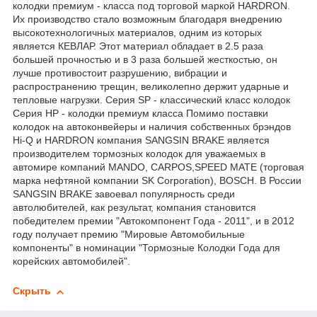
колодки премиум - класса под торговой маркой HАRDRON.
Их производство стало возможным благодаря внедрению
высокотехнологичных материалов, одним из которых
является КЕВЛАР. Этот материал обладает в 2.5 раза
большей прочностью и в 3 раза большей жесткостью, он
лучше противостоит разрушению, вибрации и
распространению трещин, великолепно держит ударные и
тепловые нагрузки. Серия SP - классический класс колодок
Серия HP - колодки премиум класса Помимо поставки
колодок на автоконвейеры и наличия собственных брэндов
Hi-Q и HARDRON компания SANGSIN BRAKE является
производителем тормозных колодок для уважаемых в
автомире компаний MANDO, CARPOS,SPEED MATE (торговая
марка нефтяной компании SK Corporation), BOSCH. В России
SANGSIN BRAKE завоевал популярность среди
автолюбителей, как результат, компания становится
победителем премии "Автокомпонент Года - 2011", и в 2012
году получает премию "Мировые Автомобильные
компоненты" в номинации "Тормозные Колодки Года для
корейских автомобилей".
Скрыть