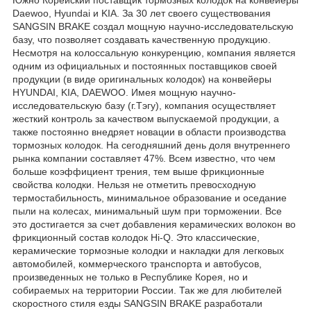
Южно Корейский поставщик тормозных колодок на конвейеры
Daewoo, Hyundai и KIA. За 30 лет своего существования
SANGSIN BRAKE создал мощную научно-исследовательскую
базу, что позволяет создавать качественную продукцию.
Несмотря на колоссальную конкуренцию, компания является
одним из официальных и постоянных поставщиков своей
продукции (в виде оригинальных колодок) на конвейеры
HYUNDAI, KIA, DAEWOO. Имея мощную научно-
исследовательскую базу (г.Тэгу), компания осуществляет
жесткий контроль за качеством выпускаемой продукции, а
также постоянно внедряет новации в области производства
тормозных колодок. На сегодняшний день доля внутреннего
рынка компании составляет 47%. Всем известно, что чем
больше коэффициент трения, тем выше фрикционные
свойства колодки. Нельзя не отметить превосходную
термостабильность, минимальное образование и оседание
пыли на колесах, минимальный шум при торможении. Все
это достигается за счет добавления керамических волокон во
фрикционный состав колодок Hi-Q. Это классические,
керамические тормозные колодки и накладки для легковых
автомобилей, коммерческого транспорта и автобусов,
произведенных не только в Республике Корея, но и
собираемых на территории России. Так же для любителей
скоростного стиля езды SANGSIN BRAKE разработали