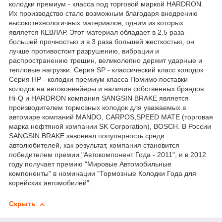
колодки премиум - класса под торговой маркой HАRDRON.
Их производство стало возможным благодаря внедрению
высокотехнологичных материалов, одним из которых
является КЕВЛАР. Этот материал обладает в 2.5 раза
большей прочностью и в 3 раза большей жесткостью, он
лучше противостоит разрушению, вибрации и
распространению трещин, великолепно держит ударные и
тепловые нагрузки. Серия SP - классический класс колодок
Серия HP - колодки премиум класса Помимо поставки
колодок на автоконвейеры и наличия собственных брэндов
Hi-Q и HARDRON компания SANGSIN BRAKE является
производителем тормозных колодок для уважаемых в
автомире компаний MANDO, CARPOS,SPEED MATE (торговая
марка нефтяной компании SK Corporation), BOSCH. В России
SANGSIN BRAKE завоевал популярность среди
автолюбителей, как результат, компания становится
победителем премии "Автокомпонент Года - 2011", и в 2012
году получает премию "Мировые Автомобильные
компоненты" в номинации "Тормозные Колодки Года для
корейских автомобилей".
Скрыть