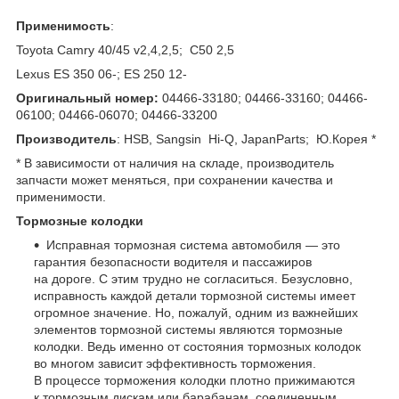
Применимость
:
Toyota Camry 40/45 v2,4,2,5; C50 2,5
Lexus ES 350 06-; ES 250 12-
Оригинальный номер:
04466-33180; 04466-33160; 04466-
06100; 04466-06070; 04466-33200
Производитель
: HSB, Sangsin Hi-Q, JapanParts; Ю.Корея *
* В зависимости от наличия на складе, производитель
запчасти может меняться, при сохранении качества и
применимости.
Тормозные колодки
Исправная тормозная система автомобиля — это
гарантия безопасности водителя и пассажиров
на дороге. С этим трудно не согласиться. Безусловно,
исправность каждой детали тормозной системы имеет
огромное значение. Но, пожалуй, одним из важнейших
элементов тормозной системы являются тормозные
колодки. Ведь именно от состояния тормозных колодок
во многом зависит эффективность торможения.
В процессе торможения колодки плотно прижимаются
к тормозным дискам или барабанам, соединенным