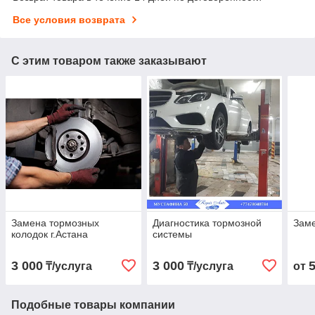
Все условия возврата
С этим товаром также заказывают
Замена тормозных
Диагностика тормозной
Заме
колодок г.Астана
системы
3 000
3 000
₸/услуга
₸/услуга
от
Подобные товары компании