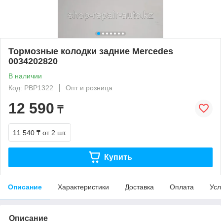
Тормозные колодки задние Mercedes
0034202820
В наличии
Код: PBP1322
Опт и розница
12 590
₸
11 540 ₸
от 2 шт.
Купить
Описание
Характеристики
Доставка
Оплата
Усл
Описание