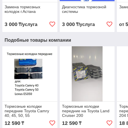
Замена тормозных
Диагностика тормозной
Заме
колодок г.Астана
системы
3 000
3 000
₸/услуга
₸/услуга
от
Подобные товары компании
Тормозные колодки
Тормозные колодки
Торм
передние Toyota Camry
передние на Toyota Land
пере
40, 45, 50, 55
Cruiser 200
204 
12 590
12 590
18 
₸
₸