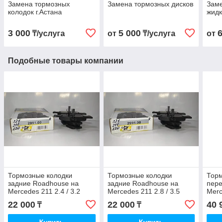
Замена тормозных
Замена тормозных дисков
Зам
колодок г.Астана
жидк
3 000
5 000
₸/услуга
от
₸/услуга
от
Подобные товары компании
Тормозные колодки
Тормозные колодки
Торм
задние Roadhouse на
задние Roadhouse на
пере
Mercedes 211 2.4 / 3.2
Mercedes 211 2.8 / 3.5
Merc
M112
M272
5.0 
22 000
22 000
40 
₸
₸