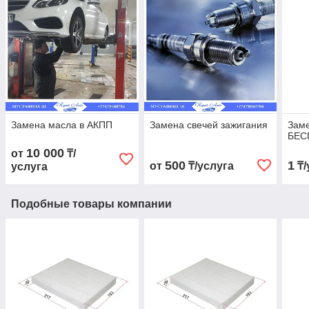
Замена масла в АКПП
Замена свечей зажигания
Заме
БЕС
10 000
от
₸/
500
1
от
₸/услуга
₸/
услуга
Подобные товары компании