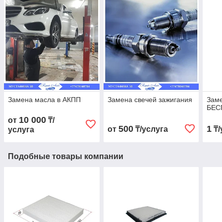
Замена масла в АКПП
Замена свечей зажигания
Заме
БЕС
10 000
от
₸/
500
1
от
₸/услуга
₸/
услуга
Подобные товары компании