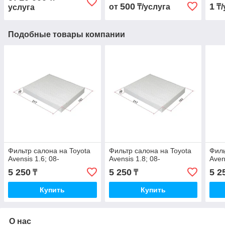
500
1
от
₸/услуга
₸/
услуга
Подобные товары компании
Фильтр салона на Toyota
Фильтр салона на Toyota
Филь
Avensis 1.6; 08-
Avensis 1.8; 08-
Aven
5 250
5 250
5 2
₸
₸
Купить
Купить
О нас