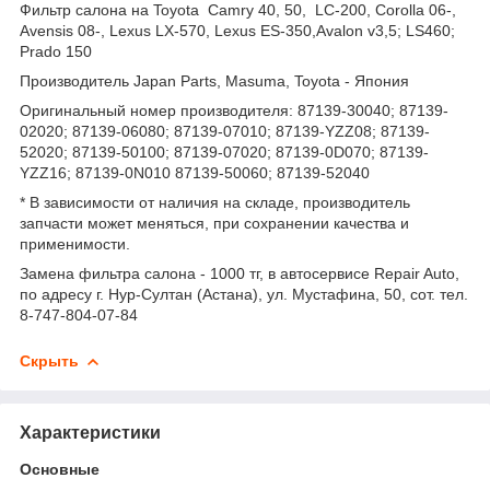
Фильтр салона на Toyota Camry 40, 50, LC-200, Corolla 06-,
Avensis 08-, Lexus LX-570, Lexus ES-350,Avalon v3,5; LS460;
Prado 150
Производитель Japan Parts, Masuma, Toyota - Япония
Оригинальный номер производителя: 87139-30040; 87139-
02020; 87139-06080; 87139-07010; 87139-YZZ08; 87139-
52020; 87139-50100; 87139-07020; 87139-0D070; 87139-
YZZ16; 87139-0N010 87139-50060; 87139-52040
* В зависимости от наличия на складе, производитель
запчасти может меняться, при сохранении качества и
применимости.
Замена фильтра салона - 1000 тг, в автосервисе Repair Auto,
по адресу г. Нур-Султан (Астана), ул. Мустафина, 50, сот. тел.
8-747-804-07-84
Скрыть
Характеристики
Основные