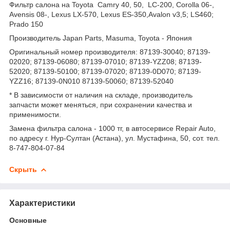
Фильтр салона на Toyota Camry 40, 50, LC-200, Corolla 06-,
Avensis 08-, Lexus LX-570, Lexus ES-350,Avalon v3,5; LS460;
Prado 150
Производитель Japan Parts, Masuma, Toyota - Япония
Оригинальный номер производителя: 87139-30040; 87139-
02020; 87139-06080; 87139-07010; 87139-YZZ08; 87139-
52020; 87139-50100; 87139-07020; 87139-0D070; 87139-
YZZ16; 87139-0N010 87139-50060; 87139-52040
* В зависимости от наличия на складе, производитель
запчасти может меняться, при сохранении качества и
применимости.
Замена фильтра салона - 1000 тг, в автосервисе Repair Auto,
по адресу г. Нур-Султан (Астана), ул. Мустафина, 50, сот. тел.
8-747-804-07-84
Скрыть
Характеристики
Основные