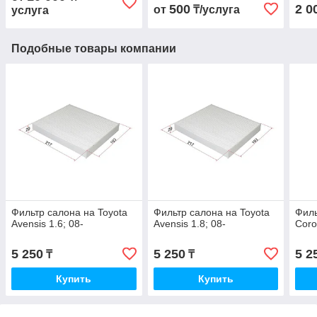
500
2 0
от
₸/услуга
услуга
Подобные товары компании
Фильтр салона на Toyota
Фильтр салона на Toyota
Филь
Avensis 1.6; 08-
Avensis 1.8; 08-
Coro
5 250
5 250
5 2
₸
₸
Купить
Купить