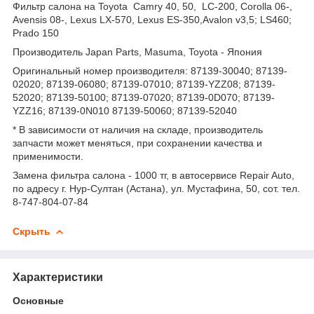
Фильтр салона на Toyota Camry 40, 50, LC-200, Corolla 06-,
Avensis 08-, Lexus LX-570, Lexus ES-350,Avalon v3,5; LS460;
Prado 150
Производитель Japan Parts, Masuma, Toyota - Япония
Оригинальный номер производителя: 87139-30040; 87139-
02020; 87139-06080; 87139-07010; 87139-YZZ08; 87139-
52020; 87139-50100; 87139-07020; 87139-0D070; 87139-
YZZ16; 87139-0N010 87139-50060; 87139-52040
* В зависимости от наличия на складе, производитель
запчасти может меняться, при сохранении качества и
применимости.
Замена фильтра салона - 1000 тг, в автосервисе Repair Auto,
по адресу г. Нур-Султан (Астана), ул. Мустафина, 50, сот. тел.
8-747-804-07-84
Скрыть
Характеристики
Основные