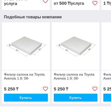
500
1
от
₸/услуга
₸/
услуга
Подобные товары компании
Фильтр салона на Toyota
Фильтр салона на Toyota
Филь
Avensis 1.8; 08-
Avensis 1.8; 08-
Aven
5 250
5 250
5 2
₸
₸
Купить
Купить