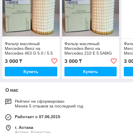
Фильтр масляный
Фильтр масляный
Фил
Mercedes-Benz на
Mercedes-Benz на
Merc
Mercedes 463 G 5.0 / 5.5
Mercedes 210 E 5.5AMG
Merc
AMG M113
M113
3 000
3 000
3 0
₸
₸
Купить
Купить
О нас
Рейтинг не сформирован
Менее 5 отзывов за последний год
Работает с 07.06.2015
г. Астана
Астана, Казахстан