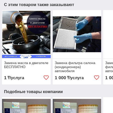
С этим товаром также заказывают
Замена масла в двигателе
Замена фильтра салона
Заме
БЕСПЛАТНО
(кондиционера)
филь
автомобиля
авт
1
1 000
1 0
₸/услуга
₸/услуга
Подобные товары компании