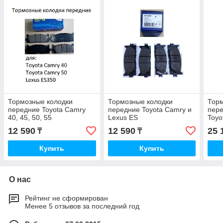
Тормозные колодки
Тормозные колодки
Торм
передние Toyota Camry
передние Toyota Camry и
пер
40, 45, 50, 55
Lexus ES
Toyo
4.0;
12 590
12 590
25 
₸
₸
Купить
Купить
О нас
Рейтинг не сформирован
Менее 5 отзывов за последний год