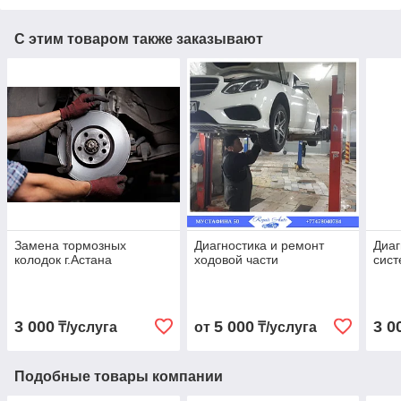
С этим товаром также заказывают
Замена тормозных
Диагностика и ремонт
Диаг
колодок г.Астана
ходовой части
сис
3 000
5 000
3 0
₸/услуга
от
₸/услуга
Подобные товары компании