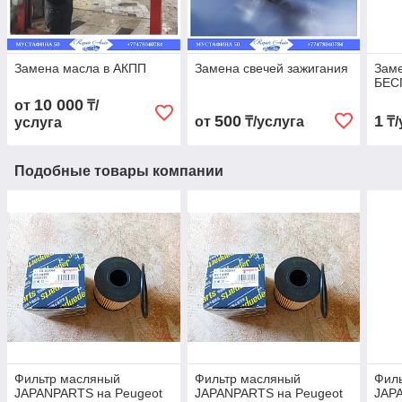
Замена масла в АКПП
Замена свечей зажигания
Заме
БЕС
10 000
от
₸/
500
1
от
₸/услуга
₸/
услуга
Подобные товары компании
Фильтр масляный
Фильтр масляный
Фил
JAPANPARTS на Peugeot
JAPANPARTS на Peugeot
JAP