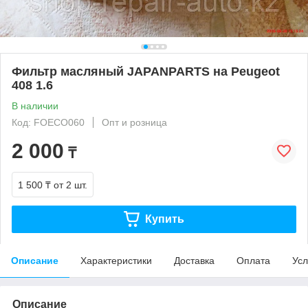
Фильтр масляный JAPANPARTS на Peugeot
408 1.6
В наличии
Код: FOECO060
Опт и розница
2 000
₸
1 500 ₸
от 2 шт.
Купить
Описание
Характеристики
Доставка
Оплата
Усл
Описание