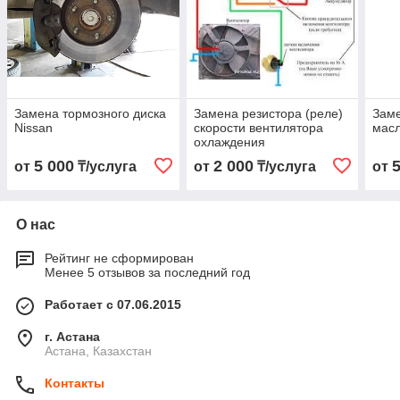
Замена тормозного диска
Замена резистора (реле)
Заме
Nissan
скорости вентилятора
масл
охлаждения
5 000
2 000
от
₸/услуга
от
₸/услуга
от
О нас
Рейтинг не сформирован
Менее 5 отзывов за последний год
Работает с 07.06.2015
г. Астана
Астана, Казахстан
Контакты