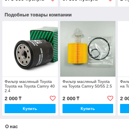
Подобные товары компании
Фильтр масляный Toyota
Фильтр масляный Toyota
Филь
Toyota на Toyota Camry 40
на Toyota Camry 50/55 2.5
на T
2.4
2 000
2 000
2 0
₸
₸
Купить
Купить
О нас