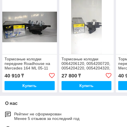
Тормозные колодки
Тормозные колодки
Торм
передние Roadhouse на
0064206120, 0054200720,
пере
Mercedes 164 ML 05-11
0054204220, 0054204320,
Merc
3.5 M272
0054204920, 005420
5.0 
40 910
27 800
40 
₸
₸
Купить
Купить
О нас
Рейтинг не сформирован
Менее 5 отзывов за последний год