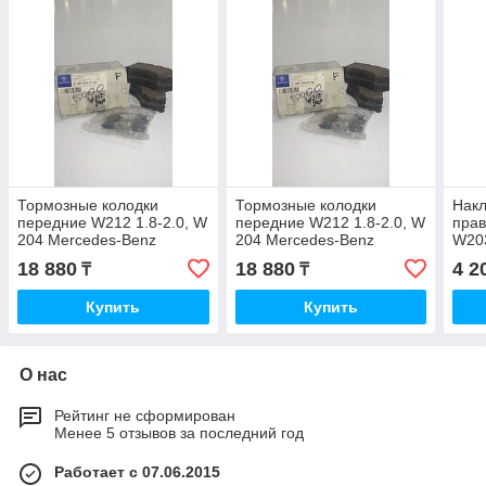
Тормозные колодки
Тормозные колодки
Накл
передние W212 1.8-2.0, W
передние W212 1.8-2.0, W
прав
204 Mercedes-Benz
204 Mercedes-Benz
W20
18 880
18 880
4 2
₸
₸
Купить
Купить
О нас
Рейтинг не сформирован
Менее 5 отзывов за последний год
Работает с 07.06.2015