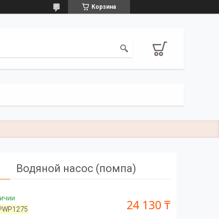
Корзина
Водяной насос (помпа)
личии
24 130 ₸
PWP1275